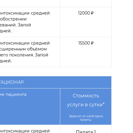
интоксикации средней
12000 ₽
 обострении
еваний. Запой
 дней.
интоксикации средней
15500 ₽
расширенным объёмом
его поколения. Запой
 дней.
ТАЦИОНАР
ие пациента
Стоимость
услуги в сутки*
Зависит от категории
палаты.
интоксикации средней
Палата 1