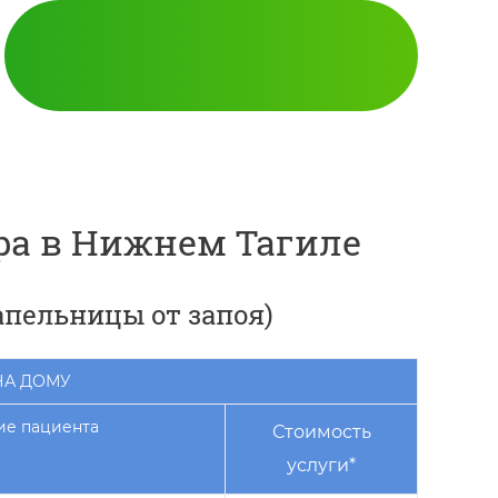
ра в Нижнем Тагиле
апельницы от запоя)
Кодирование
НА ДОМУ
ие пациента
Стоимость
услуги*