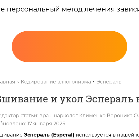
те персональный метод лечения завис
лавная
Кодирование алкоголизма
Эспераль
Вшивание и укол Эспераль
едактор статьи:
врач-нарколог
Клименко Вероника О
Вызов нарколога
бновлено:
17 января 2025
шивание
Эспераль (Esperal)
используется в нашей кл