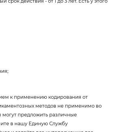
рок действия - от 1 до 3 лет. Есть у этого
ния;
ием к применению кодирования от
икаментозных методов не применимо во
 могут предложить различные
ните в нашу Единую Службу