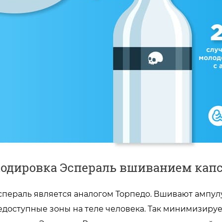
одировка Эспераль вшиванием кап
спераль является аналогом Торпедо. Вшивают ампулу
едоступные зоны на теле человека. Так минимизируе