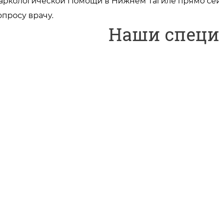
аркологической Помощи в Нижнем Тагиле прямо сей
опросу врачу.
Наши спец