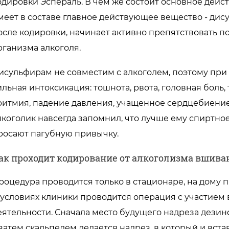
одировки Эспераль. В чем же состоит основное действ
меет в составе главное действующее вещество - дис
осле кодировки, начинает активно препятствовать
рганизма алкоголя.
исульфирам не совместим с алкоголем, поэтому пр
ильная интоксикация: тошнота, рвота, головная боль,
ритмия, падение давления, учащенное сердцебиение и 
лкоголик навсегда запомнил, что лучше ему спиртное
росают пагубную привычку.
ак проходит кодирование от алкоголизма вшив
роцедура проводится только в стационаре, на дому
 условиях клиники проводится операция с участием
еятельности. Сначала место будущего надреза дези
 затем скальпелем делается надрез, в который и вст