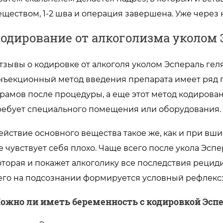
еществом, 1-2 шва и операция завершена. Уже через
одирование от алкоголизма уколом 
тзывы о кодировке от алкоголя уколом Эспераль геля
нъекционный метод введения препарата имеет ряд п
рамов после процедуры, а еще этот метод кодирован
ребует специального помещения или оборудования.
ействие основного вещества такое же, как и при вш
е чувствует себя плохо. Чаще всего после укола Эс
оторая и покажет алкоголику все последствия рециди
его на подсознании формируется условный рефлекс: а
ожно ли иметь беременность с кодировкой Эсп