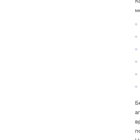
К
м
Б
а
в
п