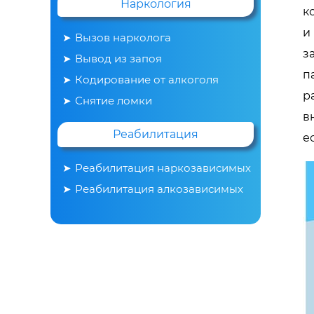
Наркология
к
и
Вызов нарколога
з
Вывод из запоя
п
Кодирование от алкоголя
р
Снятие ломки
в
Реабилитация
е
Реабилитация наркозависимых
Реабилитация алкозависимых