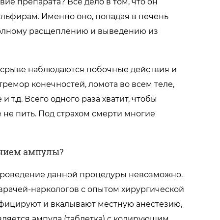
ие препарата? Все дело в том, что он
ульфирам. Именно оно, попадая в печень
 полному расщеплению и выведению из
и срыве наблюдаются побочные действия и
 тремор конечностей, ломота во всем теле,
т.д. Всего одного раза хватит, чтобы
 не пить. Под страхом смерти многие
анием ампулы?
 проведение данной процедуры невозможно.
 врачей-наркологов с опытом хирургической
нфицируют и вкалывают местную анестезию,
авляется ампула (таблетка) с кодирующим