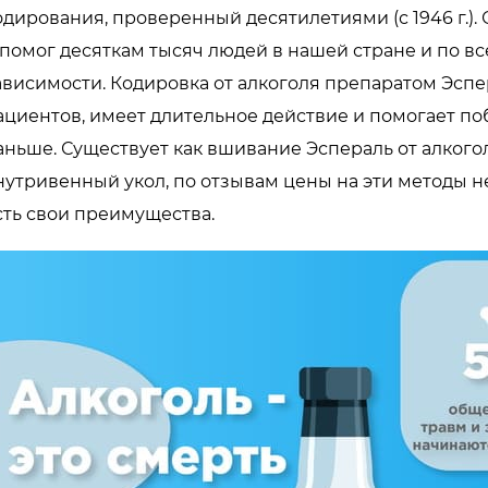
одирования, проверенный десятилетиями (с 1946 г.)
 помог десяткам тысяч людей в нашей стране и по в
ависимости. Кодировка от алкоголя препаратом Эсп
ациентов, имеет длительное действие и помогает побо
аньше. Существует как вшивание Эспераль от алкого
нутривенный укол, по отзывам цены на эти методы не
сть свои преимущества.