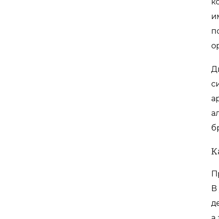
к
и
п
о
Д
с
а
а
б
К
П
В
д
а