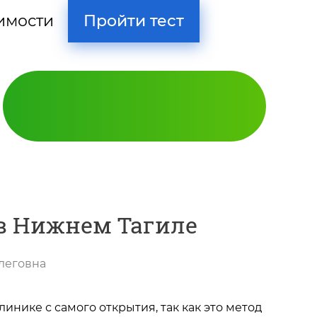
Пройти тест
имости
 в Нижнем Тагиле
леговна
Кодирование
инике с самого открытия, так как это метод