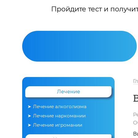
Пройдите тест и получи
Г
Лечение
Лечение алкоголизма
Р
Лечение наркомании
Вывод из запоя
О
Лечение игромании
В