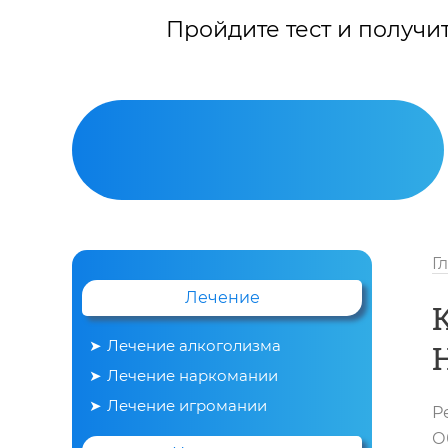
Пройдите тест и получи
Г
Лечение
Лечение алкоголизма
Лечение наркомании
Вывод из запоя
Лечение игромании
Р
О