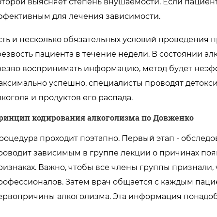
оторой выясняет степень внушаемости. Если пациент
ффективным для лечения зависимости.
сть и несколько обязательных условий проведения п
резвость пациента в течение недели. В состоянии а
резво воспринимать информацию, метод будет неэфф
аксимально успешно, специалисты проводят детокс
лкоголя и продуктов его распада.
ринцип кодирования алкоголизма по Довженко
роцедура проходит поэтапно. Первый этап - обследо
роводит зависимым в группе лекции о причинах поя
ризнаках. Важно, чтобы все члены группы признали,
рофессионалов. Затем врач общается с каждым паци
ервопричины алкоголизма. Эта информация понадоби