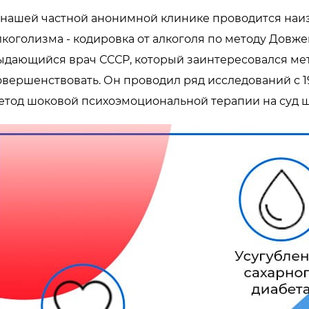
 нашей частной анонимной клинике проводится на
лкоголизма - кодировка от алкоголя по методу Довже
ыдающийся врач СССР, который заинтересовался мет
овершенствовать. Он проводил ряд исследований с 19
етод шоковой психоэмоциональной терапии на суд 