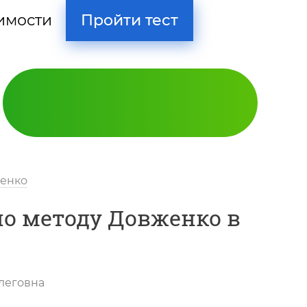
Пройти тест
имости
женко
о методу Довженко в
Кодирование
леговна