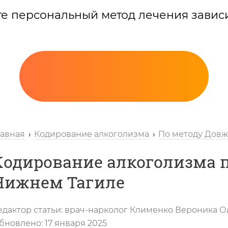
те персональный метод лечения завис
лавная
Кодирование алкоголизма
По методу Дов
Кодирование алкоголизма п
Нижнем Тагиле
Вызов нарколога
едактор статьи:
врач-нарколог
Клименко Вероника О
бновлено:
17 января 2025