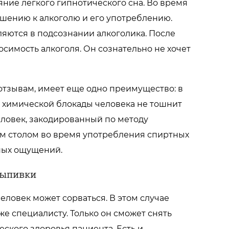
яние легкого гипнотического сна. Во время
шению к алкоголю и его употреблению.
яются в подсознании алкоголика. После
осимость алкоголя. Он сознательно не хочет
отзывам, имеет еще одно преимущество: в
 химической блокады человека не тошнит
человек, закодированный по методу
ым столом во время употребления спиртных
ных ощущений.
выпивки
еловек может сорваться. В этом случае
же специалисту. Только он сможет снять
еского здоровья пациента. Есть и