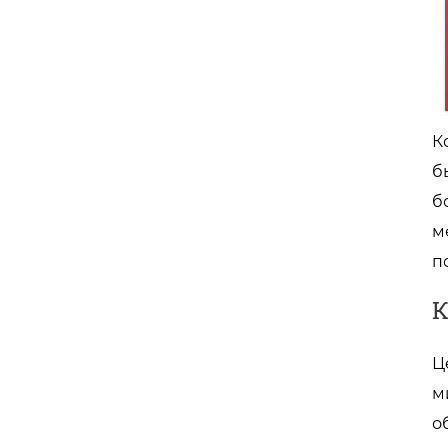
К
б
б
м
п
К
Ц
м
о