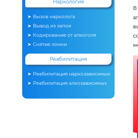
Наркология
В
Вызов нарколога
а
Вывод из запоя
в
Кодирование от алкоголя
с
Снятие ломки
м
Реабилитация
Реабилитация наркозависимых
Реабилитация алкозависимых