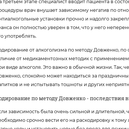
а третьем этапе специалист вводит пациента в состо
роцедуры врач внушает зависимому негатив по отно
нтиалкогольные установки прочно и надолго закрепл
еанса он полностью уверен в том, что у него неперен
го употреблять.
одирование от алкоголизма по методу Довженко, по 
тличие от медикаментозных методик с применением
ри виде алкоголя. Это важно в обычной жизни. Так, 
овженко, спокойно может находиться за праздничн
апитков и не испытывать тошноты и других неприят
одирование по методу Довженко - последствия 
сли зависимость была очень сильной и длительной, ч
еобходимо срочно вести его на раскодировку к тому 
тарые коды и установить новые без вреда для психич